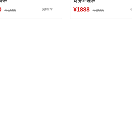
管班
财务经理班
0
¥1888
68在学
￥1688
￥2680