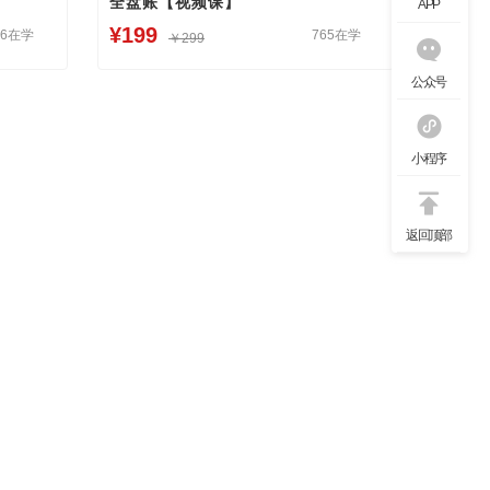
全盘账【视频课】
APP
¥199
46在学
765在学
￥299
公众号
小程序
返回顶部